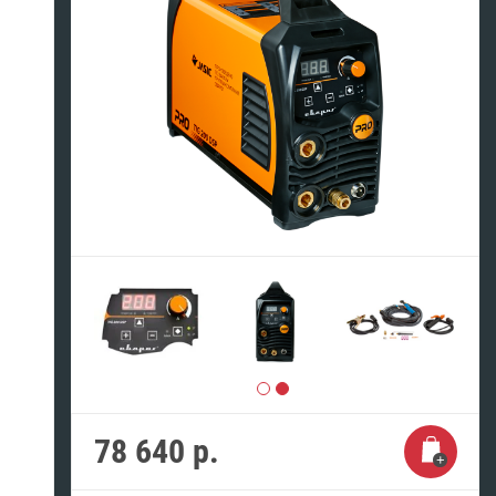
78 640
р.