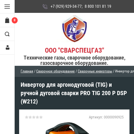
+7 (929) 929-34-77
;
8 800 101 81 19
0
ООО "СВАРСПЕЦГАЗ"
Технические газы, сварочное оборудование,
газосварочное оборудование.
Главная
/
Сварочное оборудование
/
Сварочные инверторы
/ Инвертор дл
Инвертор для аргонодуговой (TIG) и
ручной дуговой сварки PRO TIG 200 P DSP
(W212)
Артикул:
00000090925