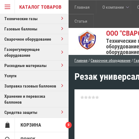
КАТАЛОГ ТОВАРОВ
Главная
О компании
Технические газы
Статьи
Газовые баллоны
ООО "СВАР
Сварочное оборудование
Технические 
оборудование
Газорегулирующее
оборудование
оборудование
Главная
/
Сварочное оборудование
/
Газ
Расходные материалы
Резак универса
Услуги
Заправка газовых баллонов
Хранение и перевозка
баллонов
Средства защиты
КОРЗИНА
0