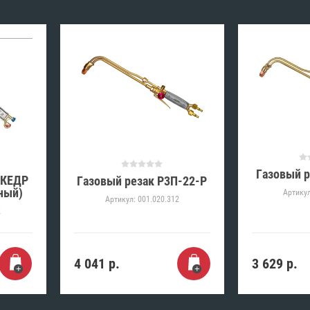
Газовый 
 КЕДР
Газовый резак Р3П-22-Р
ный)
Артикул
Артикул:
001.020.312
2
4 041
р.
3 629
р.