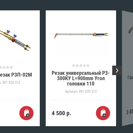
Резак универсальный Р3-
резак РЗП-02М
Газ
300КУ L=900mm Угол
головки 110
:
001.020.312
Артикул:
001.020.312
3 8
4 500
р.