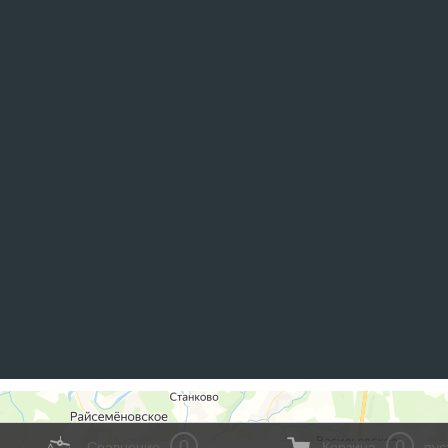
0
0
Сравнение
Корзина
пус