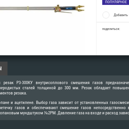
ПОПУЛЯРНОЕ
Добавить 
поделиться:
Ы
 резак Р3-300КУ внутрисоплового смешения газов предназнач
леродистых сталей толщиной до 300 мм. Резак обладает повышен
ентов резака.
опане и ацетилене. Выбор газа зависит от установленных газосме
етечку газов и обеспечивают смешение газов непосредственно в
ропановым мундштуком №2PM. Давление газа на входе и расход завис