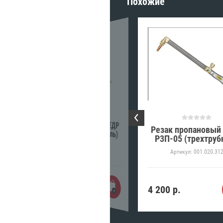
Похожие
Резак пропановый КЕДР
Резак пропановый
Р3П-02 №3-4 (вентиль)
Р3П-05 (трехтруб
Артикул:
001.020.312
Артикул:
001.020.31
3 875
р.
4 200
р.