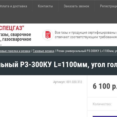
Оплата и доставка
Контакты
Заказать звонок
Регистрац
СПЕЦГАЗ"
Все газы и продукция сертифицированы 
газы, сварочное
отвечают соответствующим требования
, газосварочное
.
овые горелки и резаки
/
Газовые резаки
/ Резак универсальный Р3-300КУ L=1100мм, уг
льный Р3-300КУ L=1100мм, угол го
Артикул:
001.020.312
6 100
р
Количество: