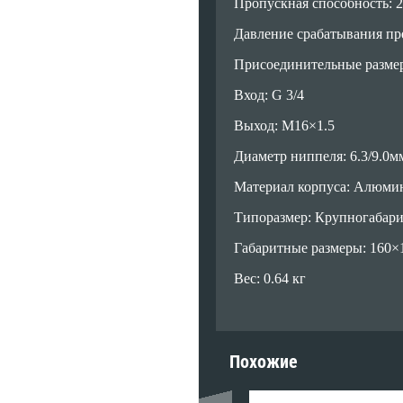
Пропускная способность: 2
Давление срабатывания пр
Присоединительные разме
Вход: G 3/4
Выход: М16×1.5
Диаметр ниппеля: 6.3/9.0м
Материал корпуса: Алюми
Типоразмер: Крупногабар
Габаритные размеры: 160×
Вес: 0.64 кг
Похожие