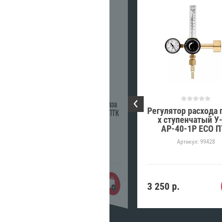
Регулятор расхода газа
Регулятор расхода г
У-30/АР-40-5 МИНИ ПТК
х ступенчатый У
Артикул:
99428
АР-40-1Р ECO 
Артикул:
99428
1 350
р.
3 250
р.