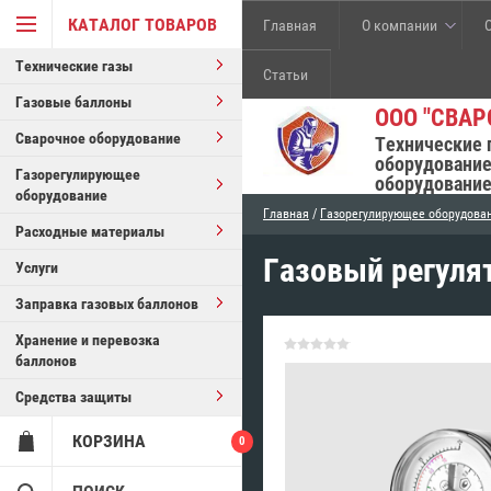
КАТАЛОГ ТОВАРОВ
Главная
О компании
Технические газы
Статьи
Газовые баллоны
ООО "СВАР
Сварочное оборудование
Технические 
оборудование
Газорегулирующее
оборудование
оборудование
Главная
/
Газорегулирующее оборудова
Расходные материалы
Газовый регуля
Услуги
Заправка газовых баллонов
Хранение и перевозка
баллонов
Средства защиты
КОРЗИНА
0