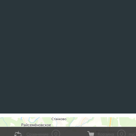
0
0
Сравнение
Корзина
пус