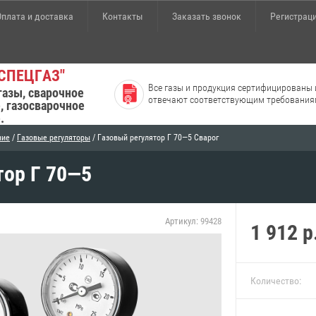
Оплата и доставка
Контакты
Заказать звонок
Регистрац
СПЕЦГАЗ"
Все газы и продукция сертифицированы 
газы, сварочное
отвечают соответствующим требования
, газосварочное
.
ние
/
Газовые регуляторы
/ Газовый регулятор Г 70—5 Сварог
тор Г 70—5
Артикул:
99428
1 912
р
Количество: