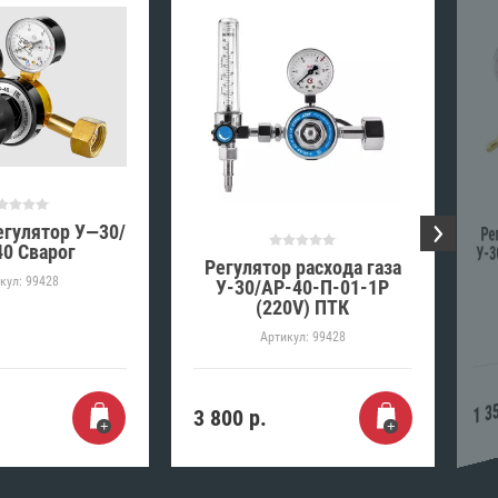
егулятор У—30/
Рег
У-3
0 Сварог
Регулятор расхода газа
кул:
99428
У-30/АР-40-П-01-1Р
(220V) ПТК
Артикул:
99428
1 3
3 800
р.