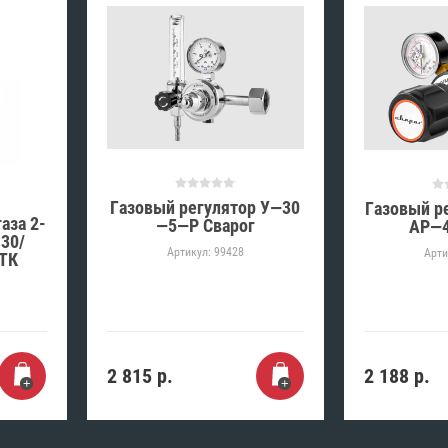
Газовый регулятор У—30
Газовый р
аза 2-
—5—Р Сварог
АР—4
-30/
Артикул:
99428
Арти
ПТК
2 815
р.
2 188
р.