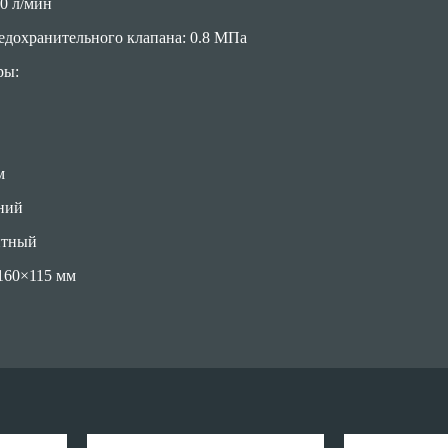
0 л/мин
едохранительного клапана: 0.8 МПа
ры:
м
ний
итный
160×115 мм