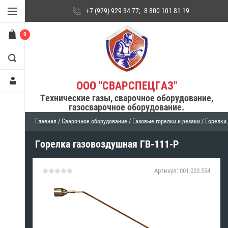
+7 (929) 929-34-77
;
8 800 101 81 19
0
ООО "СВАРСПЕЦГАЗ"
Технические газы, сварочное оборудование,
газосварочное оборудование.
Главная
/
Сварочное оборудование
/
Газовые горелки и резаки
/
Горелки
Горелка газовоздушная ГВ-111-Р
Артикул:
001.020.554