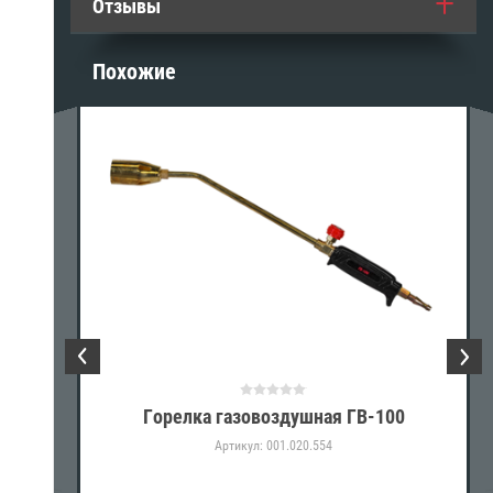
Отзывы
Похожие
 ГВ-131
Горелка газовоздушная ГВ-100
Артикул:
001.020.554